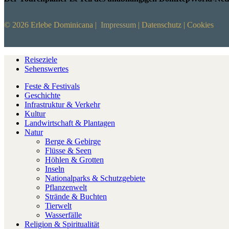
© 2026 Erlebe Dominicana |
Impressum
|
Datenschutz
|
Cookies
Reiseziele
Sehenswertes
Feste & Festivals
Geschichte
Infrastruktur & Verkehr
Kultur
Landwirtschaft & Plantagen
Natur
Berge & Gebirge
Flüsse & Seen
Höhlen & Grotten
Inseln
Nationalparks & Schutzgebiete
Pflanzenwelt
Strände & Buchten
Tierwelt
Wasserfälle
Religion & Spiritualität