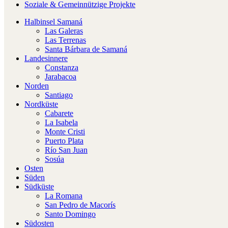
Soziale & Gemeinnützige Projekte
Halbinsel Samaná
Las Galeras
Las Terrenas
Santa Bárbara de Samaná
Landesinnere
Constanza
Jarabacoa
Norden
Santiago
Nordküste
Cabarete
La Isabela
Monte Cristi
Puerto Plata
Río San Juan
Sosúa
Osten
Süden
Südküste
La Romana
San Pedro de Macorís
Santo Domingo
Südosten