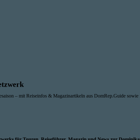
etzwerk
sesaison – mit Reiseinfos & Magazinartikeln aus DomRep.Guide sowie
werks für Touren, Reiseführer, Magazin und News zur Dominika