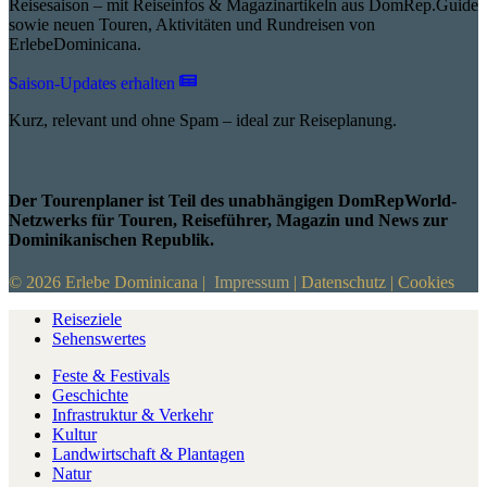
Reisesaison – mit Reiseinfos & Magazinartikeln aus DomRep.Guide
sowie neuen Touren, Aktivitäten und Rundreisen von
ErlebeDominicana.
Saison-Updates erhalten
Kurz, relevant und ohne Spam – ideal zur Reiseplanung.
Der Tourenplaner ist Teil des unabhängigen DomRepWorld-
Netzwerks für Touren, Reiseführer, Magazin und News zur
Dominikanischen Republik.
© 2026 Erlebe Dominicana |
Impressum
|
Datenschutz
|
Cookies
Reiseziele
Sehenswertes
Feste & Festivals
Geschichte
Infrastruktur & Verkehr
Kultur
Landwirtschaft & Plantagen
Natur