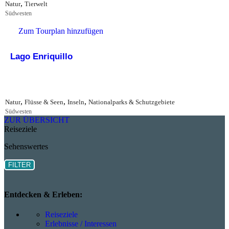
,
Natur
Tierwelt
Südwesten
Zum Tourplan hinzufügen
Lago Enriquillo
,
,
,
Natur
Flüsse & Seen
Inseln
Nationalparks & Schutzgebiete
Südwesten
ZUR ÜBERSICHT
Reiseziele
Sehenswertes
FILTER
Entdecken & Erleben:
Reiseziele
Erlebnisse / Interessen