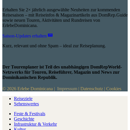
Erhalten Sie 2× jährlich ausgewählte Neuheiten zur kommenden
Reisesaison – mit Reiseinfos & Magazinartikeln aus DomRep.Guide
sowie neuen Touren, Aktivitäten und Rundreisen von
ErlebeDominicana.
Saison-Updates erhalten
Kurz, relevant und ohne Spam – ideal zur Reiseplanung.
Der Tourenplaner ist Teil des unabhängigen DomRepWorld-
Netzwerks für Touren, Reiseführer, Magazin und News zur
Dominikanischen Republik.
© 2026 Erlebe Dominicana |
Impressum
|
Datenschutz
|
Cookies
Reiseziele
Sehenswertes
Feste & Festivals
Geschichte
Infrastruktur & Verkehr
Kultur