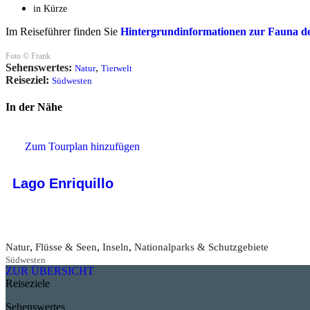
in Kürze
Im Reiseführer finden Sie
Hintergrundinformationen zur Fauna d
Foto © Frank
Sehenswertes:
,
Natur
Tierwelt
Reiseziel:
Südwesten
In der Nähe
Zum Tourplan hinzufügen
Lago Enriquillo
,
,
,
Natur
Flüsse & Seen
Inseln
Nationalparks & Schutzgebiete
Südwesten
ZUR ÜBERSICHT
Reiseziele
Sehenswertes