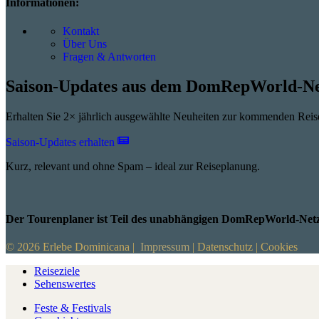
Informationen:
Kontakt
Über Uns
Fragen & Antworten
Saison-Updates aus dem DomRepWorld-N
Erhalten Sie 2× jährlich ausgewählte Neuheiten zur kommenden Rei
Saison-Updates erhalten
Kurz, relevant und ohne Spam – ideal zur Reiseplanung.
Der Tourenplaner ist Teil des unabhängigen DomRepWorld-Netz
© 2026 Erlebe Dominicana |
Impressum
|
Datenschutz
|
Cookies
Reiseziele
Sehenswertes
Feste & Festivals