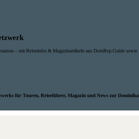
etzwerk
sesaison – mit Reiseinfos & Magazinartikeln aus DomRep.Guide sowie
werks für Touren, Reiseführer, Magazin und News zur Dominika