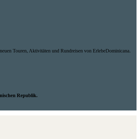
 neuen Touren, Aktivitäten und Rundreisen von ErlebeDominicana.
nischen Republik.