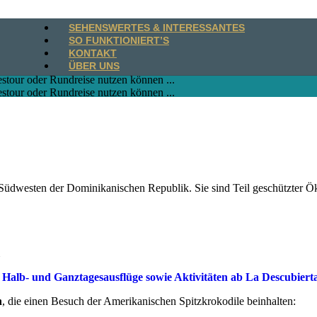
SEHENSWERTES & INTERESSANTES
SO FUNKTIONIERT’S
KONTAKT
ÜBER UNS
stour oder Rundreise nutzen können ...
stour oder Rundreise nutzen können ...
üdwesten der Dominikanischen Republik. Sie sind Teil geschützter Öko
.
r
Halb- und Ganztagesausflüge sowie Aktivitäten ab La Descubiert
n
, die einen Besuch der Amerikanischen Spitzkrokodile beinhalten: