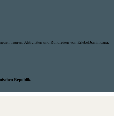
 neuen Touren, Aktivitäten und Rundreisen von ErlebeDominicana.
nischen Republik.