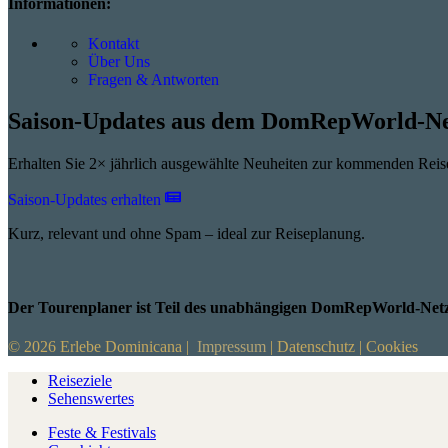
Informationen:
Kontakt
Über Uns
Fragen & Antworten
Saison-Updates aus dem DomRepWorld-N
Erhalten Sie 2× jährlich ausgewählte Neuheiten zur kommenden Rei
Saison-Updates erhalten
Kurz, relevant und ohne Spam – ideal zur Reiseplanung.
Der Tourenplaner ist Teil des unabhängigen DomRepWorld-Netz
© 2026 Erlebe Dominicana |
Impressum
|
Datenschutz
|
Cookies
Reiseziele
Sehenswertes
Feste & Festivals