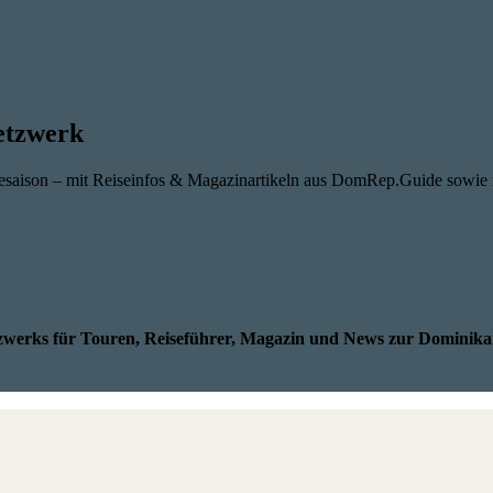
etzwerk
sesaison – mit Reiseinfos & Magazinartikeln aus DomRep.Guide sowie
werks für Touren, Reiseführer, Magazin und News zur Dominika