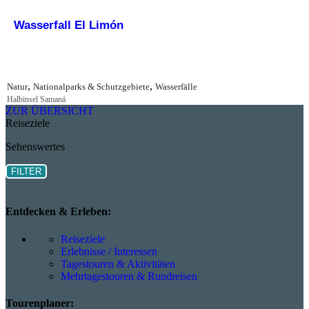
Wasserfall El Limón
,
,
Natur
Nationalparks & Schutzgebiete
Wasserfälle
Halbinsel Samaná
ZUR ÜBERSICHT
Reiseziele
Sehenswertes
FILTER
Entdecken & Erleben:
Reiseziele
Erlebnisse / Interessen
Tagestouren & Aktivitäten
Mehrtagestouren & Rundreisen
Tourenplaner: