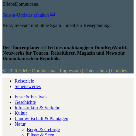
ErlebeDominicana.
Saison-Updates erhalten
Kurz, relevant und ohne Spam – ideal zur Reiseplanung.
Der Tourenplaner ist Teil des unabhängigen DomRepWorld-
Netzwerks für Touren, Reiseführer, Magazin und News zur
Dominikanischen Republik.
© 2026 Erlebe Dominicana |
Impressum
|
Datenschutz
|
Cookies
Reiseziele
Sehenswertes
Feste & Festivals
Geschichte
Infrastruktur & Verkehr
Kultur
Landwirtschaft & Plantagen
Natur
Berge & Gebirge
Flüsse & Seen