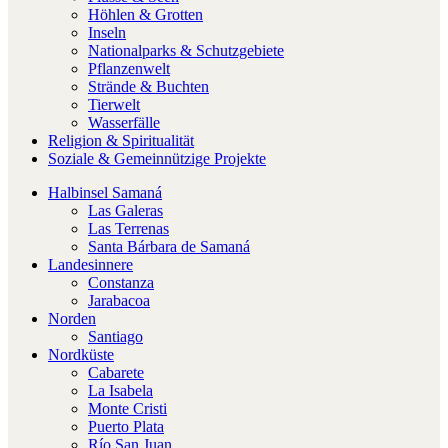
Höhlen & Grotten
Inseln
Nationalparks & Schutzgebiete
Pflanzenwelt
Strände & Buchten
Tierwelt
Wasserfälle
Religion & Spiritualität
Soziale & Gemeinnützige Projekte
Halbinsel Samaná
Las Galeras
Las Terrenas
Santa Bárbara de Samaná
Landesinnere
Constanza
Jarabacoa
Norden
Santiago
Nordküste
Cabarete
La Isabela
Monte Cristi
Puerto Plata
Río San Juan