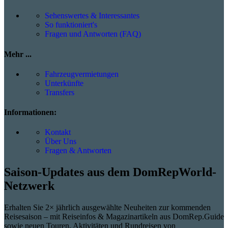
Sehenswertes & Interessantes
So funktioniert's
Fragen und Antworten (FAQ)
Mehr ...
Fahrzeugvermietungen
Unterkünfte
Transfers
Informationen:
Kontakt
Über Uns
Fragen & Antworten
Saison-Updates aus dem DomRepWorld-
Netzwerk
Erhalten Sie 2× jährlich ausgewählte Neuheiten zur kommenden
Reisesaison – mit Reiseinfos & Magazinartikeln aus DomRep.Guide
sowie neuen Touren, Aktivitäten und Rundreisen von