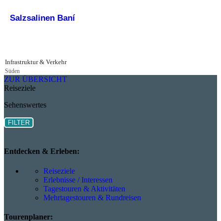
Salzsalinen Baní
Infrastruktur & Verkehr
Süden
ZUR ÜBERSICHT
Reiseziele
Sehenswertes
FILTER
Entdecken & Erleben:
Reiseziele
Erlebnisse / Interessen
Tagestouren & Aktivitäten
Mehrtagestouren & Rundreisen
Tourenplaner: