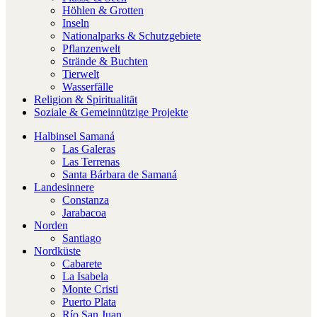
Höhlen & Grotten
Inseln
Nationalparks & Schutzgebiete
Pflanzenwelt
Strände & Buchten
Tierwelt
Wasserfälle
Religion & Spiritualität
Soziale & Gemeinnützige Projekte
Halbinsel Samaná
Las Galeras
Las Terrenas
Santa Bárbara de Samaná
Landesinnere
Constanza
Jarabacoa
Norden
Santiago
Nordküste
Cabarete
La Isabela
Monte Cristi
Puerto Plata
Río San Juan