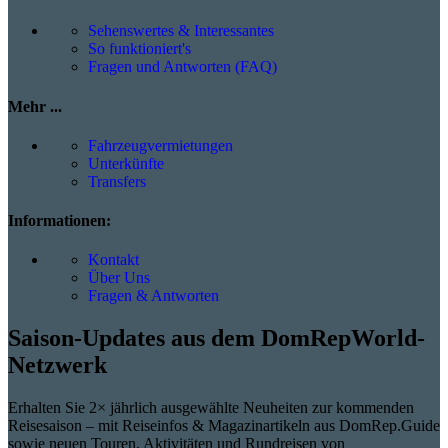
Sehenswertes & Interessantes
So funktioniert's
Fragen und Antworten (FAQ)
Mehr ...
Fahrzeugvermietungen
Unterkünfte
Transfers
Informationen:
Kontakt
Über Uns
Fragen & Antworten
Saison-Updates aus dem DomRepWorld-
Netzwerk
Erhalten Sie 2× jährlich ausgewählte Neuheiten zur kommenden
Reisesaison – mit Reiseinfos & Magazinartikeln aus DomRep.Guide
sowie neuen Touren, Aktivitäten und Rundreisen von