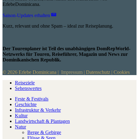
ErlebeDominicana.
Saison-Updates erhalten
Kurz, relevant und ohne Spam – ideal zur Reiseplanung.
Der Tourenplaner ist Teil des unabhängigen DomRepWorld-
Netzwerks für Touren, Reiseführer, Magazin und News zur
Dominikanischen Republik.
© 2026 Erlebe Dominicana |
Impressum
|
Datenschutz
|
Cookies
Reiseziele
Sehenswertes
Feste & Festivals
Geschichte
Infrastruktur & Verkehr
Kultur
Landwirtschaft & Plantagen
Natur
Berge & Gebirge
Flüsse & Seen