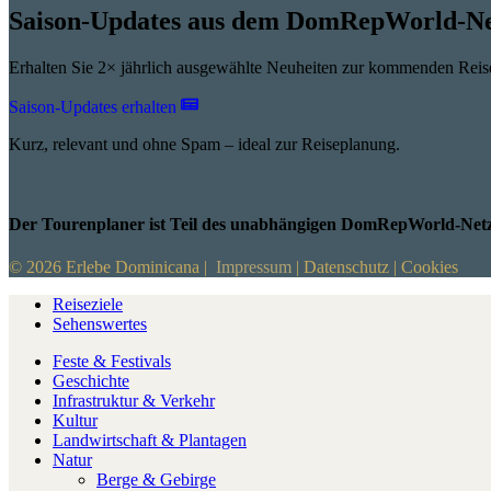
Saison-Updates aus dem DomRepWorld-N
Erhalten Sie 2× jährlich ausgewählte Neuheiten zur kommenden Rei
Saison-Updates erhalten
Kurz, relevant und ohne Spam – ideal zur Reiseplanung.
Der Tourenplaner ist Teil des unabhängigen DomRepWorld-Netz
© 2026 Erlebe Dominicana |
Impressum
|
Datenschutz
|
Cookies
Reiseziele
Sehenswertes
Feste & Festivals
Geschichte
Infrastruktur & Verkehr
Kultur
Landwirtschaft & Plantagen
Natur
Berge & Gebirge