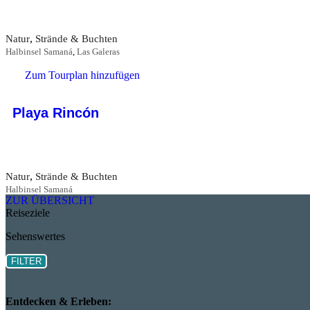
,
Natur
Strände & Buchten
Halbinsel Samaná
,
Las Galeras
Zum Tourplan hinzufügen
Playa Rincón
,
Natur
Strände & Buchten
Halbinsel Samaná
ZUR ÜBERSICHT
Reiseziele
Sehenswertes
FILTER
Entdecken & Erleben: