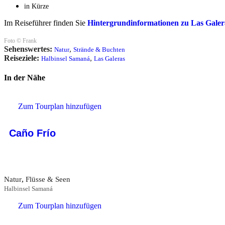
in Kürze
Im Reiseführer finden Sie
Hintergrundinformationen zu Las Galer
Foto © Frank
Sehenswertes:
,
Natur
Strände & Buchten
Reiseziele:
,
Halbinsel Samaná
Las Galeras
In der Nähe
Zum Tourplan hinzufügen
Caño Frío
,
Natur
Flüsse & Seen
Halbinsel Samaná
Zum Tourplan hinzufügen