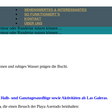
SEHENSWERTES & INTERESSANTES
SO FUNKTIONIERT’S
KONTAKT
ÜBER UNS
stour oder Rundreise nutzen können ...
stour oder Rundreise nutzen können ...
tionen und ruhiges Wasser prägen die Bucht.
r
Halb- und Ganztagesausflüge sowie Aktivitäten ab Las Galeras
.
n
, die einen Besuch der Playa Aserrado beinhalten: