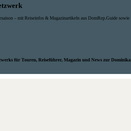
etzwerk
sesaison – mit Reiseinfos & Magazinartikeln aus DomRep.Guide sowie
werks für Touren, Reiseführer, Magazin und News zur Dominika