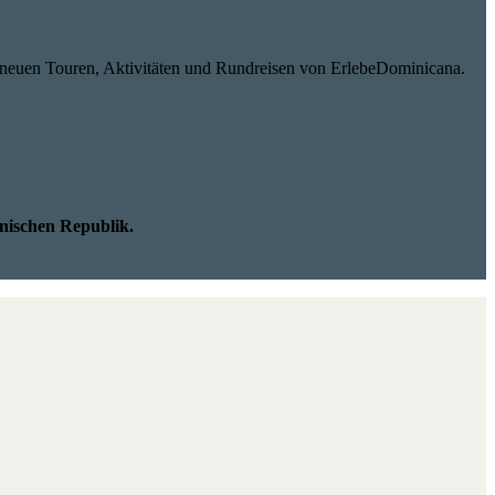
 neuen Touren, Aktivitäten und Rundreisen von ErlebeDominicana.
nischen Republik.