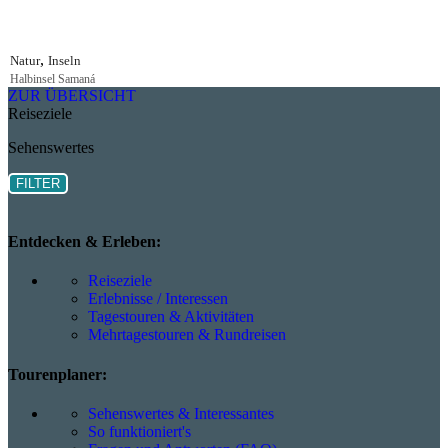
,
Natur
Inseln
Halbinsel Samaná
ZUR ÜBERSICHT
Reiseziele
Sehenswertes
FILTER
Entdecken & Erleben:
Reiseziele
Erlebnisse / Interessen
Tagestouren & Aktivitäten
Mehrtagestouren & Rundreisen
Tourenplaner:
Sehenswertes & Interessantes
So funktioniert's