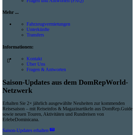
Fragen und Antworten (FAQ)
Mehr ...
Fahrzeugvermietungen
Unterkünfte
Transfers
Informationen:
Kontakt
Über Uns
Fragen & Antworten
Saison-Updates aus dem DomRepWorld-
Netzwerk
Erhalten Sie 2× jährlich ausgewählte Neuheiten zur kommenden
Reisesaison – mit Reiseinfos & Magazinartikeln aus DomRep.Guide
sowie neuen Touren, Aktivitäten und Rundreisen von
ErlebeDominicana.
Saison-Updates erhalten