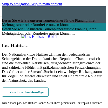
Skip to navigation
Skip to main content
Lesen Sie wie Sie unseren Tourenplaner für die Planung Ihrer
Mehrtagestour oder Rundreise nutzen können ...
Lesen Sie wie Sie unseren Tourenplaner für die Planung Ihrer
Mehrtagestour oder Rundreise nutzen können ...
Los Haitises
Der Nationalpark Los Haitises zählt zu den bedeutendsten
Schutzgebieten der Dominikanischen Republik. Charakteristisch
sind die markanten Karstfelsen, ausgedehnten Mangrovenwälder
und zahlreiche Höhlen mit präkolumbianischen Felszeichnungen.
Das Gebiet an der Samaná-Bucht ist ein wichtiger Rückzugsraum
für Vögel und Meereslebewesen und spielt eine zentrale Rolle für
den Naturschutz des Landes.
Zum Tourplan hinzufügen
Den Nationalpark Los Haitises können Sie in Ihren persönlichen Tourenplan aufnehmen.