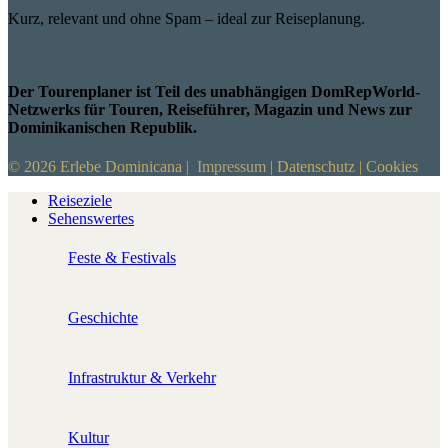
Kurz, relevant und ohne Spam – ideal zur Reiseplanung.
Der Tourenplaner ist Teil des unabhängigen DomRepWorld-
Netzwerks für Touren, Reiseführer, Magazin und News zur
Dominikanischen Republik.
© 2026 Erlebe Dominicana |
Impressum
|
Datenschutz
|
Cookies
Reiseziele
Sehenswertes
Feste & Festivals
Geschichte
Infrastruktur & Verkehr
Kultur