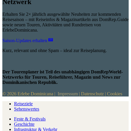
Netzwerk
Erhalten Sie 2× jährlich ausgewählte Neuheiten zur kommenden
Reisesaison – mit Reiseinfos & Magazinartikeln aus DomRep.Guide
sowie neuen Touren, Aktivitäten und Rundreisen von
ErlebeDominicana.
Saison-Updates erhalten
Kurz, relevant und ohne Spam – ideal zur Reiseplanung.
Der Tourenplaner ist Teil des unabhängigen DomRepWorld-
Netzwerks für Touren, Reiseführer, Magazin und News zur
Dominikanischen Republik.
© 2026 Erlebe Dominicana |
Impressum
|
Datenschutz
|
Cookies
Reiseziele
Sehenswertes
Feste & Festivals
Geschichte
Infrastruktur & Verkehr