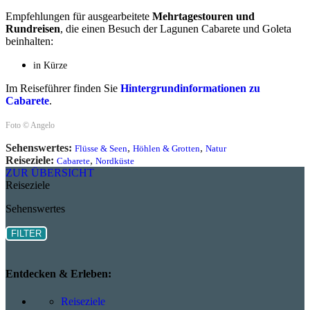
Empfehlungen für ausgearbeitete
Mehrtagestouren und
Rundreisen
, die einen Besuch der Lagunen Cabarete und Goleta
beinhalten:
in Kürze
Im Reiseführer finden Sie
Hintergrundinformationen zu
Cabarete
.
Foto © Angelo
Sehenswertes:
,
,
Flüsse & Seen
Höhlen & Grotten
Natur
Reiseziele:
,
Cabarete
Nordküste
ZUR ÜBERSICHT
Reiseziele
Sehenswertes
FILTER
Entdecken & Erleben:
Reiseziele