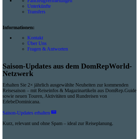
Fahrzeugvermietungen
Unterkünfte
Transfers
Informationen:
Kontakt
Über Uns
Fragen & Antworten
Saison-Updates aus dem DomRepWorld-
Netzwerk
Erhalten Sie 2× jährlich ausgewählte Neuheiten zur kommenden
Reisesaison – mit Reiseinfos & Magazinartikeln aus DomRep.Guide
sowie neuen Touren, Aktivitäten und Rundreisen von
ErlebeDominicana.
Saison-Updates erhalten
Kurz, relevant und ohne Spam – ideal zur Reiseplanung.