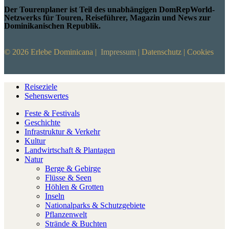
Der Tourenplaner ist Teil des unabhängigen DomRepWorld-
Netzwerks für Touren, Reiseführer, Magazin und News zur
Dominikanischen Republik.
© 2026 Erlebe Dominicana |
Impressum
|
Datenschutz
|
Cookies
Reiseziele
Sehenswertes
Feste & Festivals
Geschichte
Infrastruktur & Verkehr
Kultur
Landwirtschaft & Plantagen
Natur
Berge & Gebirge
Flüsse & Seen
Höhlen & Grotten
Inseln
Nationalparks & Schutzgebiete
Pflanzenwelt
Strände & Buchten