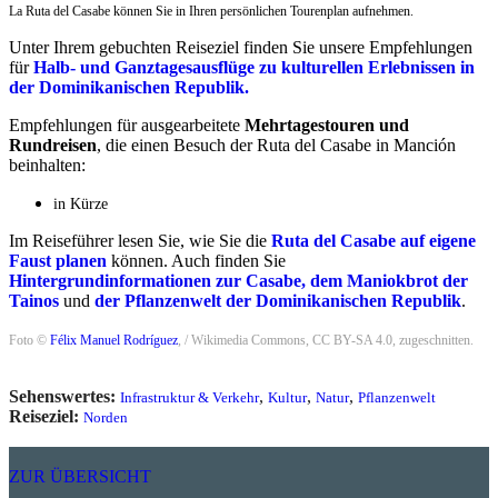
La Ruta del Casabe können Sie in Ihren persönlichen Tourenplan aufnehmen.
Unter Ihrem gebuchten Reiseziel finden Sie unsere Empfehlungen
für
Halb- und Ganztagesausflüge zu kulturellen Erlebnissen in
der Dominikanischen Republik.
Empfehlungen für ausgearbeitete
Mehrtagestouren und
Rundreisen
, die einen Besuch der Ruta del Casabe in Manción
beinhalten:
in Kürze
Im Reiseführer lesen Sie, wie Sie die
Ruta del Casabe auf eigene
Faust planen
können. Auch finden Sie
Hintergrundinformationen zur Casabe, dem Maniokbrot der
Tainos
und
der Pflanzenwelt der Dominikanischen Republik
.
Foto ©
Félix Manuel Rodríguez
, / Wikimedia Commons, CC BY-SA 4.0, zugeschnitten.
Sehenswertes:
,
,
,
Infrastruktur & Verkehr
Kultur
Natur
Pflanzenwelt
Reiseziel:
Norden
ZUR ÜBERSICHT