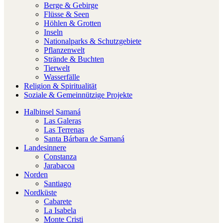
Berge & Gebirge
Flüsse & Seen
Höhlen & Grotten
Inseln
Nationalparks & Schutzgebiete
Pflanzenwelt
Strände & Buchten
Tierwelt
Wasserfälle
Religion & Spiritualität
Soziale & Gemeinnützige Projekte
Halbinsel Samaná
Las Galeras
Las Terrenas
Santa Bárbara de Samaná
Landesinnere
Constanza
Jarabacoa
Norden
Santiago
Nordküste
Cabarete
La Isabela
Monte Cristi