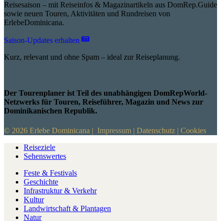
Reisesaison – mit Reiseinfos & Magazinartikeln aus DomRep.Guide
sowie neuen Touren, Aktivitäten und Rundreisen von
ErlebeDominicana.
Saison-Updates erhalten
Kurz, relevant und ohne Spam – ideal zur Reiseplanung.
Der Tourenplaner ist Teil des unabhängigen DomRepWorld-
Netzwerks für Touren, Reiseführer, Magazin und News zur
Dominikanischen Republik.
© 2026 Erlebe Dominicana |
Impressum
|
Datenschutz
|
Cookies
Reiseziele
Sehenswertes
Feste & Festivals
Geschichte
Infrastruktur & Verkehr
Kultur
Landwirtschaft & Plantagen
Natur