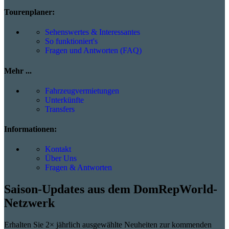
Tourenplaner:
Sehenswertes & Interessantes
So funktioniert's
Fragen und Antworten (FAQ)
Mehr ...
Fahrzeugvermietungen
Unterkünfte
Transfers
Informationen:
Kontakt
Über Uns
Fragen & Antworten
Saison-Updates aus dem DomRepWorld-
Netzwerk
Erhalten Sie 2× jährlich ausgewählte Neuheiten zur kommenden