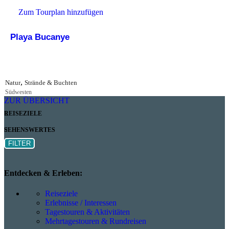
Zum Tourplan hinzufügen
Playa Bucanye
,
Natur
Strände & Buchten
Südwesten
ZUR ÜBERSICHT
REISEZIELE
SEHENSWERTES
FILTER
Entdecken & Erleben:
Reiseziele
Erlebnisse / Interessen
Tagestouren & Aktivitäten
Mehrtagestouren & Rundreisen