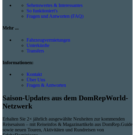
Sehenswertes & Interessantes
So funktioniert's
Fragen und Antworten (FAQ)
Mehr ...
Fahrzeugvermietungen
Unterkünfte
Transfers
Informationen:
Kontakt
Über Uns
Fragen & Antworten
Saison-Updates aus dem DomRepWorld-
Netzwerk
Erhalten Sie 2× jährlich ausgewählte Neuheiten zur kommenden
Reisesaison – mit Reiseinfos & Magazinartikeln aus DomRep.Guide
sowie neuen Touren, Aktivitäten und Rundreisen von