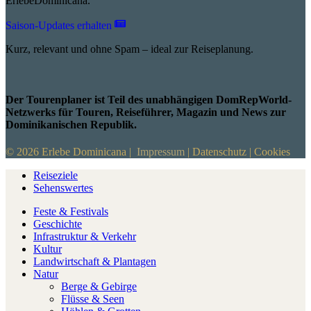
ErlebeDominicana.
Saison-Updates erhalten
Kurz, relevant und ohne Spam – ideal zur Reiseplanung.
Der Tourenplaner ist Teil des unabhängigen DomRepWorld-
Netzwerks für Touren, Reiseführer, Magazin und News zur
Dominikanischen Republik.
© 2026 Erlebe Dominicana |
Impressum
|
Datenschutz
|
Cookies
Reiseziele
Sehenswertes
Feste & Festivals
Geschichte
Infrastruktur & Verkehr
Kultur
Landwirtschaft & Plantagen
Natur
Berge & Gebirge
Flüsse & Seen