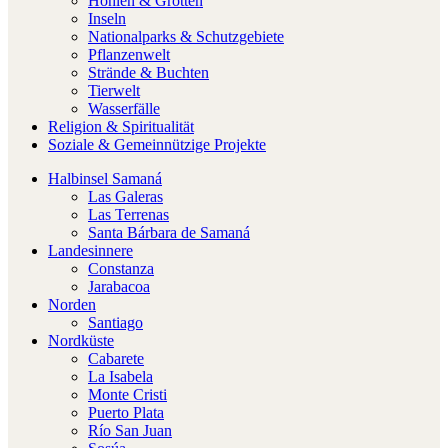
Höhlen & Grotten
Inseln
Nationalparks & Schutzgebiete
Pflanzenwelt
Strände & Buchten
Tierwelt
Wasserfälle
Religion & Spiritualität
Soziale & Gemeinnützige Projekte
Halbinsel Samaná
Las Galeras
Las Terrenas
Santa Bárbara de Samaná
Landesinnere
Constanza
Jarabacoa
Norden
Santiago
Nordküste
Cabarete
La Isabela
Monte Cristi
Puerto Plata
Río San Juan