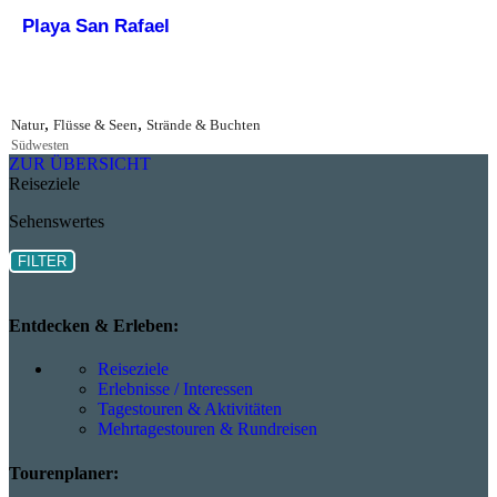
Playa San Rafael
,
,
Natur
Flüsse & Seen
Strände & Buchten
Südwesten
ZUR ÜBERSICHT
Reiseziele
Sehenswertes
FILTER
Entdecken & Erleben:
Reiseziele
Erlebnisse / Interessen
Tagestouren & Aktivitäten
Mehrtagestouren & Rundreisen
Tourenplaner: