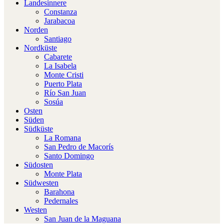
Landesinnere
Constanza
Jarabacoa
Norden
Santiago
Nordküste
Cabarete
La Isabela
Monte Cristi
Puerto Plata
Río San Juan
Sosúa
Osten
Süden
Südküste
La Romana
San Pedro de Macorís
Santo Domingo
Südosten
Monte Plata
Südwesten
Barahona
Pedernales
Westen
San Juan de la Maguana