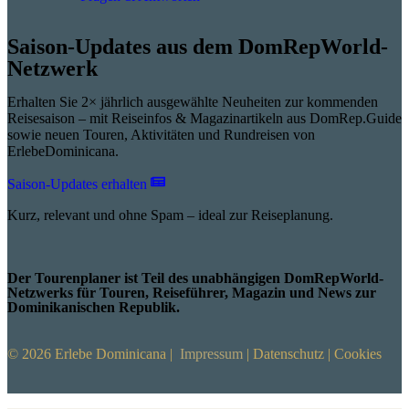
Saison-Updates aus dem DomRepWorld-
Netzwerk
Erhalten Sie 2× jährlich ausgewählte Neuheiten zur kommenden
Reisesaison – mit Reiseinfos & Magazinartikeln aus DomRep.Guide
sowie neuen Touren, Aktivitäten und Rundreisen von
ErlebeDominicana.
Saison-Updates erhalten
Kurz, relevant und ohne Spam – ideal zur Reiseplanung.
Der Tourenplaner ist Teil des unabhängigen DomRepWorld-
Netzwerks für Touren, Reiseführer, Magazin und News zur
Dominikanischen Republik.
© 2026 Erlebe Dominicana |
Impressum
|
Datenschutz
|
Cookies