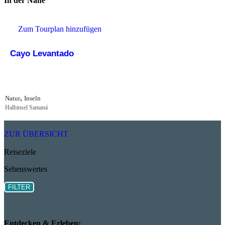
In der Nähe
Zum Tourplan hinzufügen
Cayo Levantado
,
Natur
Inseln
Halbinsel Samaná
ZUR ÜBERSICHT
Reiseziele
Sehenswertes
FILTER
Entdecken & Erleben: